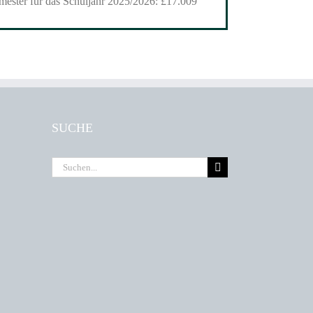
mester für das Schuljahr 2025/2026: £17.009
SUCHE
Suche
nach: