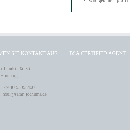
Schulgebühren pro Tri
MEN SIE KONTAKT AUF
BSA CERTIFIED AGENT
r Landstraße 35
 Hamburg
: +49 40-53058400
: mail@sarah-jochums.de