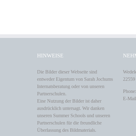
HINWEISE
NEH
Die Bilder dieser Webseite sind
Wedele
entweder Eigentum von Sarah Jochums
22559
Internatsberatung oder von unseren
Phone
Partnerschulen.
E-Mail
Eine Nutzung der Bilder ist daher
ausdrücklich untersagt. Wir danken
unseren Summer Schools und unseren
Partnerschulen für die freundliche
Überlassung des Bildmaterials.