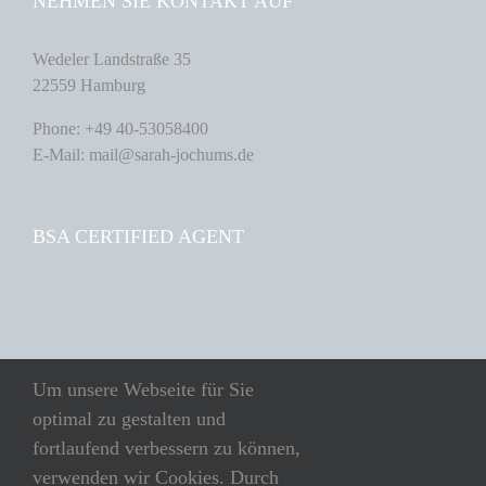
NEHMEN SIE KONTAKT AUF
Wedeler Landstraße 35
22559 Hamburg
Phone: +49 40-53058400
E-Mail: mail@sarah-jochums.de
BSA CERTIFIED AGENT
SUCHE
Um unsere Webseite für Sie
optimal zu gestalten und
Suche
fortlaufend verbessern zu können,
nach:
verwenden wir Cookies. Durch