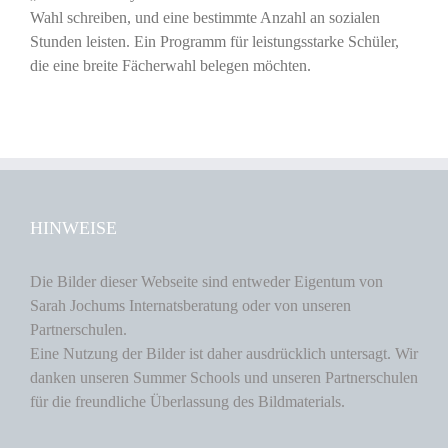
Wahl schreiben, und eine bestimmte Anzahl an sozialen
Stunden leisten. Ein Programm für leistungsstarke Schüler,
die eine breite Fächerwahl belegen möchten.
HINWEISE
Die Bilder dieser Webseite sind entweder Eigentum von
Sarah Jochums Internatsberatung oder von unseren
Partnerschulen.
Eine Nutzung der Bilder ist daher ausdrücklich untersagt. Wir
danken unseren Summer Schools und unseren Partnerschulen
für die freundliche Überlassung des Bildmaterials.