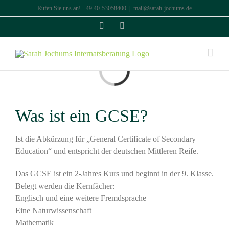
Zum
Rufen Sie uns an! +49 40-53058400
|
mail@sarah-jochums.de
Inhalt
Facebook
Instagram
springen
Loading...
Was ist ein GCSE?
Ist die Abkürzung für „General Certificate of Secondary
Education“ und entspricht der deutschen Mittleren Reife.
Das GCSE ist ein 2-Jahres Kurs und beginnt in der 9. Klasse.
Belegt werden die Kernfächer:
Englisch und eine weitere Fremdsprache
Eine Naturwissenschaft
Mathematik