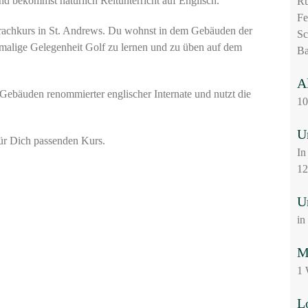
und bekommst natürlich Reitunterricht auf Englisch.
R
Fe
Sprachkurs in St. Andrews. Du wohnst in dem Gebäuden der
S
nmalige Gelegenheit Golf zu lernen und zu üben auf dem
Ba
A
ebäuden renommierter englischer Internate und nutzt die
10
U
ür Dich passenden Kurs.
In
12
U
in
M
1 
L