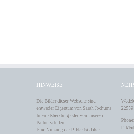
HINWEISE
NEH
Die Bilder dieser Webseite sind
Wedele
entweder Eigentum von Sarah Jochums
22559
Internatsberatung oder von unseren
Phone
Partnerschulen.
E-Mail
Eine Nutzung der Bilder ist daher