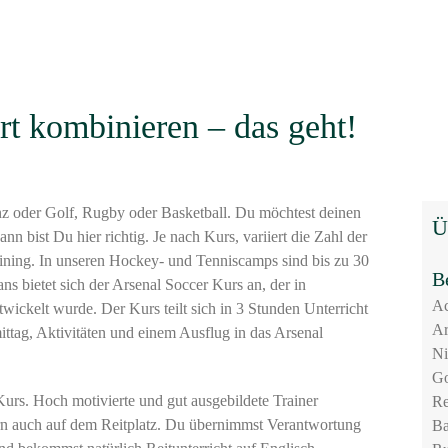
rt kombinieren – das geht!
z oder Golf, Rugby oder Basketball. Du möchtest deinen
Ü
n bist Du hier richtig. Je nach Kurs, variiert die Zahl der
aining. In unseren Hockey- und Tenniscamps sind bis zu 30
B
s bietet sich der Arsenal Soccer Kurs an, der in
Ac
ickelt wurde. Der Kurs teilt sich in 3 Stunden Unterricht
Ar
tag, Aktivitäten und einem Ausflug in das Arsenal
Ni
Go
Kurs. Hoch motivierte und gut ausgebildete Trainer
Re
ern auch auf dem Reitplatz. Du übernimmst Verantwortung
Ba