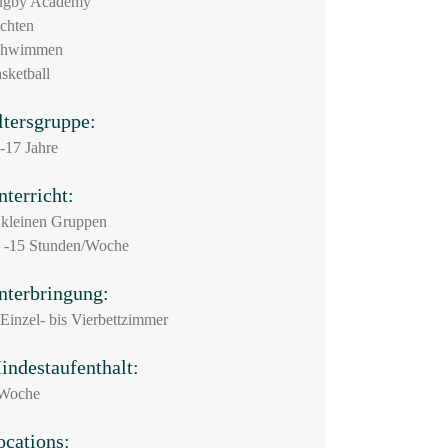
ugby Academy
chten
chwimmen
sketball
ltersgruppe:
-17 Jahre
nterricht:
 kleinen Gruppen
 -15 Stunden/Woche
nterbringung:
 Einzel- bis Vierbettzimmer
indestaufenthalt:
Woche
ocations: