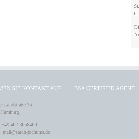
St
Cl
Di
An
MEN SIE KONTAKT AUF
BSA CERTIFIED AGENT
r Landstraße 35
 Hamburg
: +49 40-53058400
: mail@sarah-jochums.de