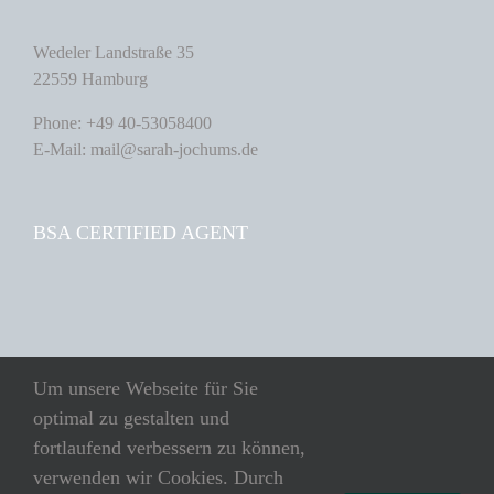
Wedeler Landstraße 35
22559 Hamburg
Phone: +49 40-53058400
E-Mail: mail@sarah-jochums.de
BSA CERTIFIED AGENT
SUCHE
Um unsere Webseite für Sie
optimal zu gestalten und
Suche
fortlaufend verbessern zu können,
nach:
verwenden wir Cookies. Durch