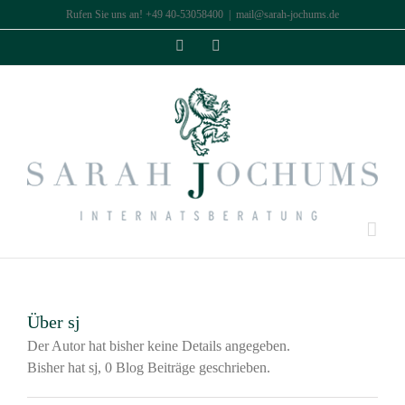
Zum
Rufen Sie uns an! +49 40-53058400
|
mail@sarah-jochums.de
Inhalt
Facebook
Instagram
springen
Über
sj
Der Autor hat bisher keine Details angegeben.
Bisher hat sj, 0 Blog Beiträge geschrieben.