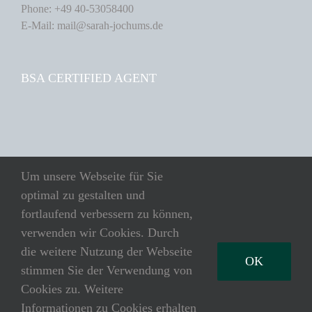
Phone: +49 40-53058400
E-Mail: mail@sarah-jochums.de
BSA CERTIFIED AGENT
SUCHE
Um unsere Webseite für Sie
optimal zu gestalten und
Suche
fortlaufend verbessern zu können,
nach:
verwenden wir Cookies. Durch
die weitere Nutzung der Webseite
OK
stimmen Sie der Verwendung von
Cookies zu. Weitere
Copyright 2025 · SARAH JOCHUMS Internatsberatung · All Rights Reserved.
Informationen zu Cookies erhalten
Impressum
·
Datenschutz