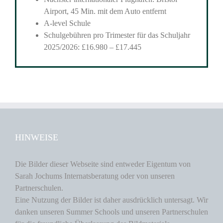
Airport, 45 Min. mit dem Auto entfernt
A-level Schule
Schulgebühren pro Trimester für das Schuljahr
2025/2026: £16.980 – £17.445
HINWEISE
Die Bilder dieser Webseite sind entweder Eigentum von
Sarah Jochums Internatsberatung oder von unseren
Partnerschulen.
Eine Nutzung der Bilder ist daher ausdrücklich untersagt. Wir
danken unseren Summer Schools und unseren Partnerschulen