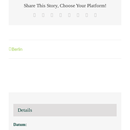
Share This Story, Choose Your Platform!
Facebook
X
Reddit
LinkedIn
Tumblr
Pinterest
Vk
E-
Mail
Berlin
Details
Datum: