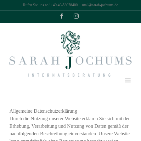
Zum
Rufen Sie uns an! +49 40-53058400
|
mail@sarah-jochums.de
Inhalt
Facebook
Instagram
springen
Allgemeine Datenschutzerklärung
Durch die Nutzung unserer Website erklären Sie sich mit der
Erhebung, Verarbeitung und Nutzung von Daten gemäß der
nachfolgenden Beschreibung einverstanden. Unsere Website