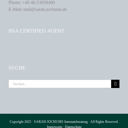
Phone: +49 40-53058400
E-Mail: mail@sarah-jochums.de
BSA CERTIFIED AGENT
SUCHE
Suche
nach:
Copyright 2025 · SARAH JOCHUMS Internatsberatung · All Rights Reserved.
Impressum
·
Datenschutz