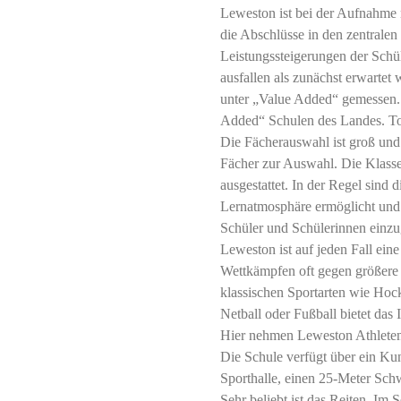
Leweston ist bei der Aufnahme n
die Abschlüsse in den zentralen 
Leistungssteigerungen der Schül
ausfallen als zunächst erwartet 
unter „Value Added“ gemessen.
Added“ Schulen des Landes. To
Die Fächerauswahl ist groß und 
Fächer zur Auswahl. Die Klasse
ausgestattet. In der Regel sind d
Lernatmosphäre ermöglicht und d
Schüler und Schülerinnen einz
Leweston ist auf jeden Fall eine
Wettkämpfen oft gegen größere
klassischen Sportarten wie Hock
Netball oder Fußball bietet das 
Hier nehmen Leweston Athleten
Die Schule verfügt über ein Kun
Sporthalle, einen 25-Meter Sch
Sehr beliebt ist das Reiten. Im