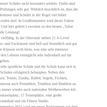
euer Schüler nicht besonders selektiv. Dafür sind
Prüfungen sehr gut. Wirklich beachtlich ist, dass die
erinnen und Schüler in der Regel viel höher
werden darf. In Großbritannien wird dieser Faktor
 Und hier gehört Leweston zu den besten „Value
lle Leistung!
vielfältig. In der Oberstufe stehen 21 A-Level
n- und Fachräume sind hell und freundlich und gut
ie Klassen recht klein, was eine sehr intensive
en Lehrern ermöglicht sehr individuell auf die
ugehen.
 sehr sportliche Schule und die Schule kann sich in
 Schulen erfolgreich behaupten. Neben den
ey, Tennis, Zumba, Ballett, Segeln, Fechten,
Internat auch Pentathlon, Triathlon und Biathlon an.
 immer wieder auch nationalen Wettbewerben teil.
strasenplatz, 15 Tennisplätze, eine große
wimmbad und ein Fitness Studio.
 September 2024 wird ein neues Reitzentrum auf dem