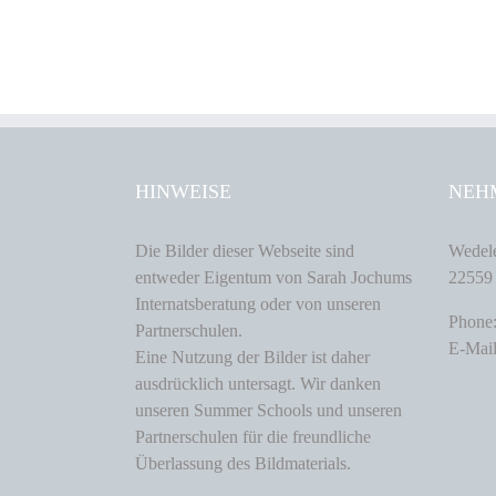
HINWEISE
NEH
Die Bilder dieser Webseite sind
Wedele
entweder Eigentum von Sarah Jochums
22559
Internatsberatung oder von unseren
Phone
Partnerschulen.
E-Mail
Eine Nutzung der Bilder ist daher
ausdrücklich untersagt. Wir danken
unseren Summer Schools und unseren
Partnerschulen für die freundliche
Überlassung des Bildmaterials.